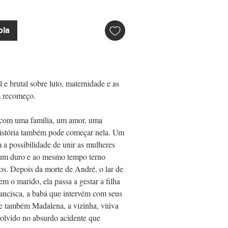
ola
e brutal sobre luto, maternidade e as
m recomeço.
 com uma família, um amor, uma
 história também pode começar nela. Um
 a possibilidade de unir as mulheres
num duro e ao mesmo tempo terno
os. Depois da morte de André, o lar de
em o marido, ela passa a gestar a filha
rancisca, a babá que intervém com seus
 e também Madalena, a vizinha, viúva
lvido no absurdo acidente que