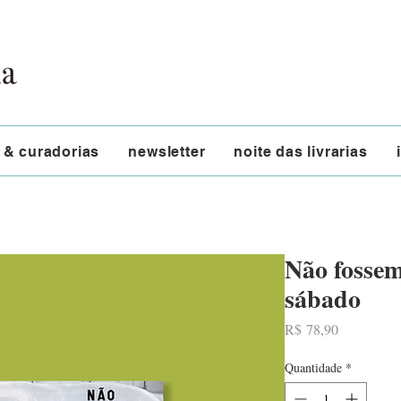
 & curadorias
newsletter
noite das livrarias
Não fossem
sábado
Preço
R$ 78,90
Quantidade
*