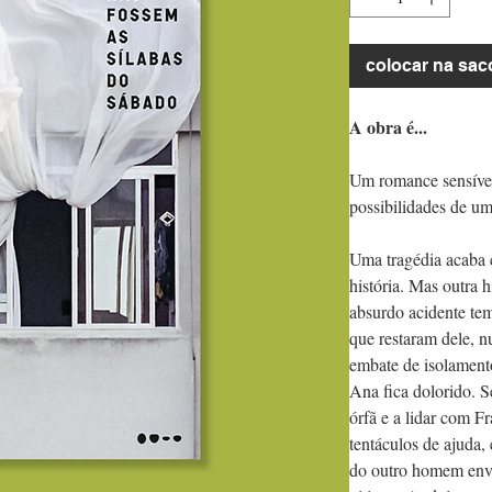
colocar na sac
A obra é...
Um romance sensível 
possibilidades de u
Uma tragédia acaba
história. Mas outra
absurdo acidente tem
que restaram dele, 
embate de isolament
Ana fica dolorido. S
órfã e a lidar com F
tentáculos de ajuda,
do outro homem envo