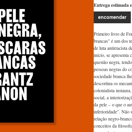
Entrega estimada e
encomendar
Primeiro livro de Fr
brancas" é um dos te
de luta antirracista
início, se apresenta 
questão negra, tendo
pessoas negras do co
sociedade branca lhe
descortina os mecani
colonialista instaura
social, a interioriza
da pele – o que o au
inferioridade". Não 
relação negro-branco
conceitos da filosofia