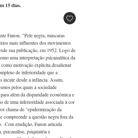
m 15 dias.
antz Fanon, "Pele negra, máscaras 
xtos mais influentes dos movimentos 
 desde sua publicação, em 1952. Logo de 
como uma interpretação psicanalítica da 
 como motivação explícita desalienar 
mplexo de inferioridade que a 
s incute desde a infância. Assim, 
smos pelos quais a sociedade 
, para além da disparidade econômica e 
ção de uma inferioridade associada à cor 
tor chama de "epidermização da 
se compreende a questão negra fora da 
.  Com erudição, Fanon articula 
, psicanálise, psiquiatria e 