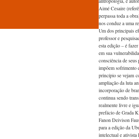
antropologia, e auto
Aimé Cesaire (referênc
perpassa toda a obra
nos conduz a uma ref
Um dos principais efe
professor e pesquisa
esta edição – é fazer 
em sua vulnerabilida
consciência de seus
impõem sofrimento e
princípio se vejam 
ampliação da luta ant
incorporação de branc
continua sendo tran
realmente livre e igu
prefácio de Grada Ki
Fanon Deivison Faust
para a edição da Ubu.
intelectual e ativist