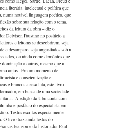
res como Hegel, Sartre, Lacan, Freud e 
ia literária, intelectual e política que 
), numa notável linguagem poética, que 
lexão sobre sua relação com o tema.    
itos da leitura da obra – diz o 
dor Deivison Faustino no posfácio a 
leitores e leitoras se descobrirem, seja 
de e desamparo, seja angustiados sob a 
 pecados, ou ainda como demônios que 
 dominação a outros, mesmo que a 
como anjos.  Em um momento de 
irracista e conscientização e 
as e brancos a essa luta, este livro 
sformador, em busca de uma sociedade 
alitária.  A edição da Ubu conta com 
lomba e posfácio do especialista em 
ino. Textos escritos especialmente 
 O livro traz ainda textos do 
a Francis Jeanson e do historiador Paul 