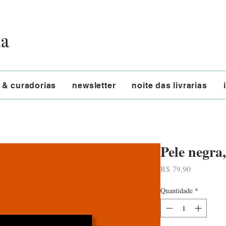
 & curadorias
newsletter
noite das livrarias
Pele negra
Preço
R$ 79,90
Quantidade
*