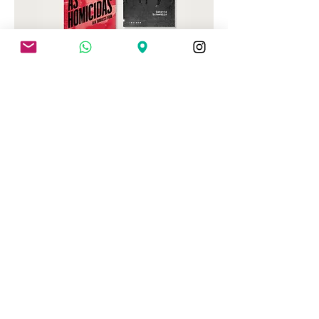
Cristina Peri Rossi
A Insubmissa
de
Luciany Aparecida
Mata Doce
de
Alia Trabucco Zerán
As Homicidas
de
Samanta
Distância de Resgate
de
Schweblin
11/4 a 11/7 (sábados) às 16h
Claudia Tajes
mediação e curadoria:
SAIBA MAIS
Literatura e psicanálise