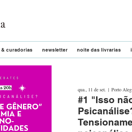
 & curadorias
newsletter
noite das livrarias
qua., 11 de set.
  |  
Porto Aleg
#1 "Isso nã
Psicanálise
Tensioname