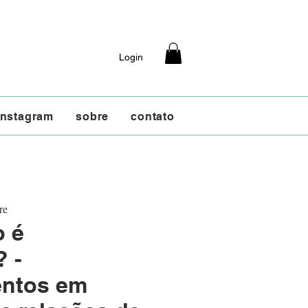
Login
instagram
sobre
contato
re
o é
? -
ntos em