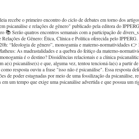
leia recebe o primeiro encontro do ciclo de debates em torno dos artigos
em psicanálise e relações de gênero" publicado pela editora do IPPERG 
ro 📚 Serão quatros encontros semanais com a participação de divers_s
 e Relações de Gênero: Ética, Clínica e Política oferecida pelo I
s 20h: “Ideologia de gênero”, monogamia e materno-normatividades 👉 
theus: As madrastalidades e a quebra do feitiço da materno-normativid
monogamia é o destino? Dissidências relacionais e a clínica psicanalític
a(s) psicanálise(s) e que, alguma vez, tentou tencioná-la(s) a partir de 
e como resposta ouviu a frase "isso não é psicanálise". Essa resposta d
ões de poder estagnadas por meio de uma fossilização da psicanálise, r
s em um tempo que exige uma psicanálise advertida e que possua um rig
Esperamos vocês! 🐋