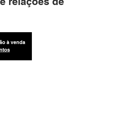
 e relações de
ão à venda
ntos