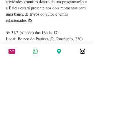
atividades gratuitas dentro de sua programação e 
a Baleia estará presente nos dois momentos com 
uma banca de livros do autor e temas 
relacionados 📚
🍻 31/5 (sábado) das 16h às 17h
Local: 
Boteco do Paulista
 (R. Riachuelo, 230)
Luiz Antonio Simas
AULA ABERTA com 
No tradicional boteco no Centro Histórico de 
Porto Alegre, o historiador Luiz Antonio Simas 
promoverá uma aula aberta no estilo das que 
promove em praças e bares do Rio de Janeiro.
mostrar mais
compatilhe esse evento