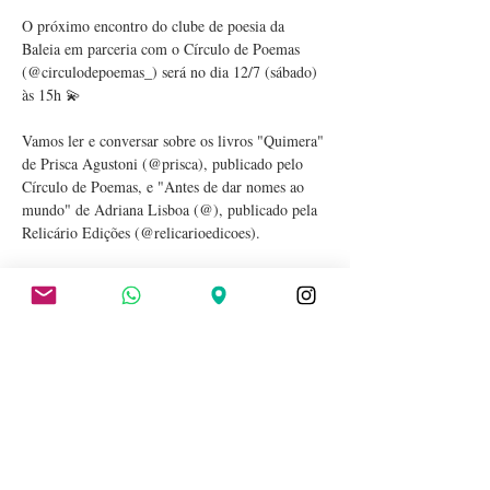
O próximo encontro do clube de poesia da 
Baleia em parceria com o Círculo de Poemas 
(@circulodepoemas_) será no dia 12/7 (sábado) 
às 15h 💫 
Vamos ler e conversar sobre os livros "Quimera" 
de Prisca Agustoni (@prisca), publicado pelo 
Círculo de Poemas, e "Antes de dar nomes ao 
mundo" de Adriana Lisboa (@), publicado pela 
Relicário Edições (@relicarioedicoes).
Os encontros do clube são mensais e a proposta 
é ler e conversar sobre dois livros de poesia – 
um da coleção do Círculo de Poemas e outro 
publicado por outra editora. A curadoria dos 
livros é da livreira da Baleia, Nanni Rios 
(@nannirios), que também fará a mediação dos 
encontros.
Não há pré-requisitos e a participação é gratuita.