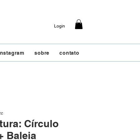
Login
instagram
sobre
contato
re
tura: Círculo
 Baleia