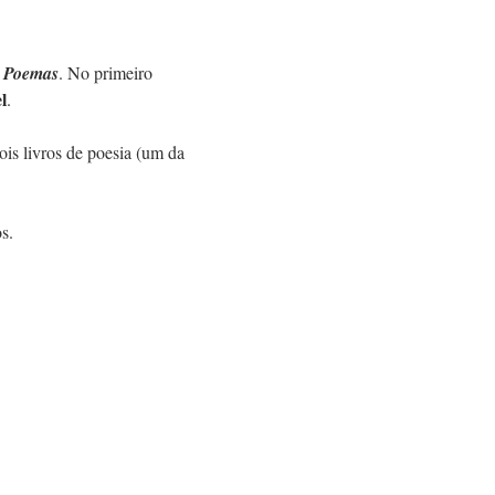
e Poemas
. No primeiro 
l
.
ois livros de poesia (um da 
s.