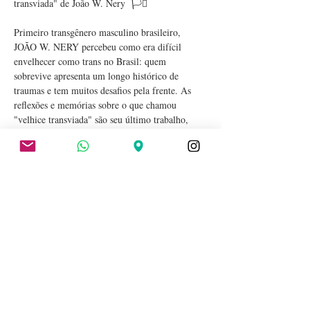
transviada" de João W. Nery  🏳️‍⚧️
Primeiro transgênero masculino brasileiro, 
JOÃO W. NERY percebeu como era difícil 
envelhecer como trans no Brasil: quem 
sobrevive apresenta um longo histórico de 
traumas e tem muitos desafios pela frente. As 
reflexões e memórias sobre o que chamou 
"velhice transviada" são seu último trabalho, 
finalizado pouco antes de falecer, em 2018. 
Leitura imprescindível. 
Neste encontro, teremos mais uma vez a 
participação especial de Caio Tedesco 
(@caiotetodesco), historiador e pesquisador em 
transmasculinidades. A mediação é de Agni 
Santos e Nanni Rios. 
Você encontra "Velhice transviada" na Baleia 🐋