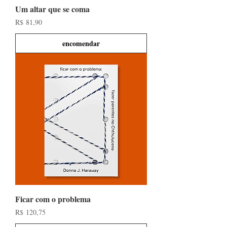
Um altar que se coma
Preço
R$ 81,90
encomendar
Ficar com o problema
Preço
R$ 120,75