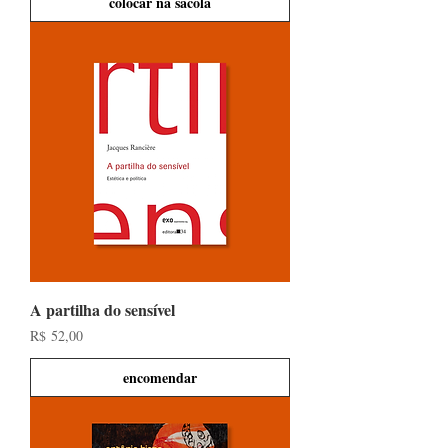
colocar na sacola
A partilha do sensível
Preço
R$ 52,00
encomendar