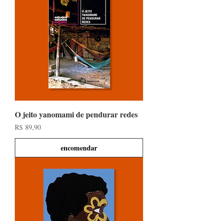
O jeito yanomami de pendurar redes
Preço
R$ 89,90
encomendar