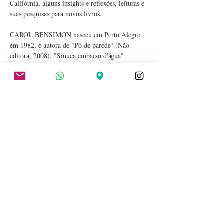
Califórnia, alguns insights e reflexões, leituras e 
suas pesquisas para novos livros.
CAROL BENSIMON nasceu em Porto Alegre 
em 1982, é autora de "Pó de parede" (Não 
editora, 2008), "Sinuca embaixo d'água" 
(Companhia das Letras, 2009), "Todos nós 
adorávamos caubóis" (Companhia das Letras, 
2013), "Uma estranha na cidade" (Dublinense, 
2015), "O clube dos jardineiros de fumaça" – 
Prêmio Jabuti (Companhia das Letras, 2017) e 
"Diorama" (Companhia das Letras, 2022), além 
da newsletter semanal "Nevoeiro".
Esperamos vocês! 🐋
compatilhe esse evento