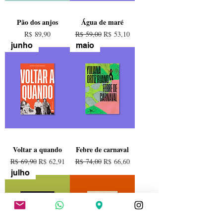
Pão dos anjos
Água de maré
Preço
Preço normal
Preço promocional
R$ 89,90
R$ 59,00
R$ 53,10
junho
maio
Voltar a quando
Febre de carnaval
Preço normal
Preço promocional
Preço normal
Preço promocional
R$ 69,90
R$ 62,91
R$ 74,00
R$ 66,60
julho