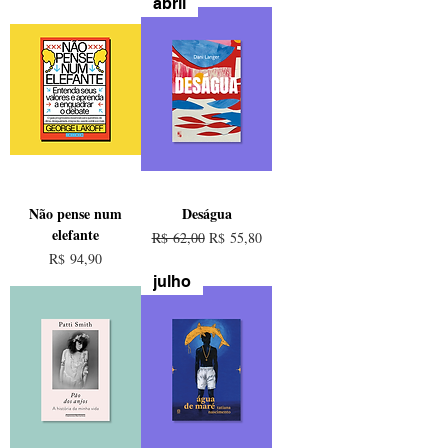
abril
Não pense num
Deságua
elefante
Preço normal
Preço promocional
R$ 62,00
R$ 55,80
Preço
R$ 94,90
julho