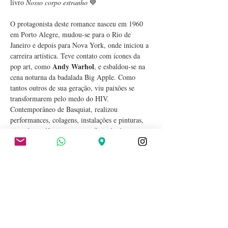
livro 
Nosso corpo estranho
 💙
O protagonista deste romance nasceu em 1960 
em Porto Alegre, mudou-se para o Rio de 
Janeiro e depois para Nova York, onde iniciou a 
carreira artística. Teve contato com ícones da 
 Andy Warhol
pop art, como
, e esbaldou-se na 
cena noturna da badalada Big Apple. Como 
tantos outros de sua geração, viu paixões se 
transformarem pelo medo do HIV. 
Contemporâneo de Basquiat, realizou 
performances, colagens, instalações e pinturas, 
vivendo tendências como grafitti e body art. 
Apesar de ser agora comparado a grandes nomes 
Leonilson
Banksy
Cildo Meireles
como 
, 
, 
 e 
Marina Abramovic
João Pedro Bennetti Bier
, 
foi ignorado pela crítica e pelo circuito de 
galerias do país natal, o que torna o registro de 
sua exposição retrospectiva um ato de reparação.
Por meio…