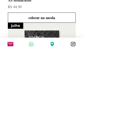
Preço
R$ 84,90
colocar na sacola
julho
Distância de resgate
Preço
R$ 69,90
colocar na sacola