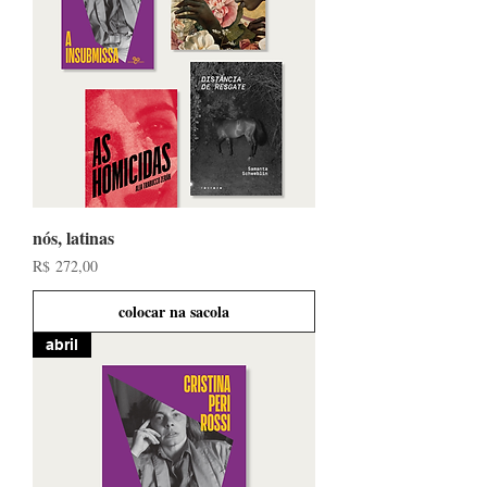
nós, latinas
Preço
R$ 272,00
colocar na sacola
abril