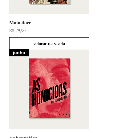
Mata doce
Preço
R$ 79,90
colocar na sacola
junho
As homicidas