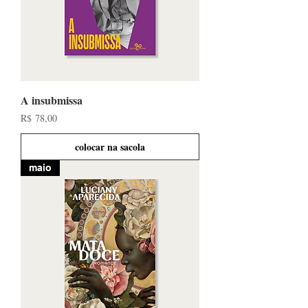
A insubmissa
Preço
R$ 78,00
colocar na sacola
maio