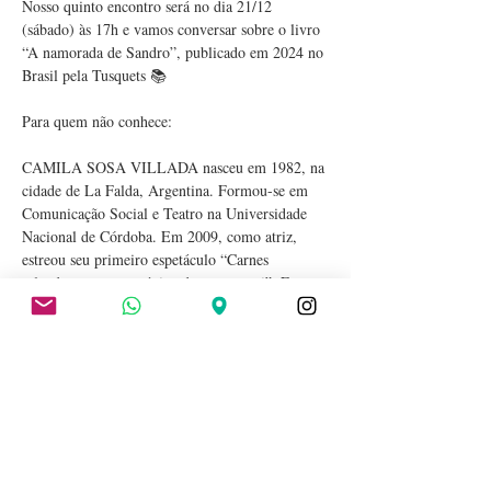
Nosso quinto encontro será no dia 21/12 
(sábado) às 17h e vamos conversar sobre o livro 
“A namorada de Sandro”, publicado em 2024 no 
Brasil pela Tusquets 📚
Para quem não conhece:
CAMILA SOSA VILLADA nasceu em 1982, na 
cidade de La Falda, Argentina. Formou-se em 
Comunicação Social e Teatro na Universidade 
Nacional de Córdoba. Em 2009, como atriz, 
estreou seu primeiro espetáculo “Carnes 
tolendas, retrato escénico de un travesti”. Em 
meio a diversos trabalhos nos palcos, no cinema 
e na televisão, passou a dedicar-se à escrita. 
Publicou até agora cinco livros, todos traduzidos 
no Brasil: “A namorada de Sandro” (poemas, 
pela Tusquets), “A viagem inútil” (ensaio, pela 
@fosforoeditora), “Tese sobre uma 
domesticação” (romance, pela 
@companhiadasletras), “Sou uma tola por te…