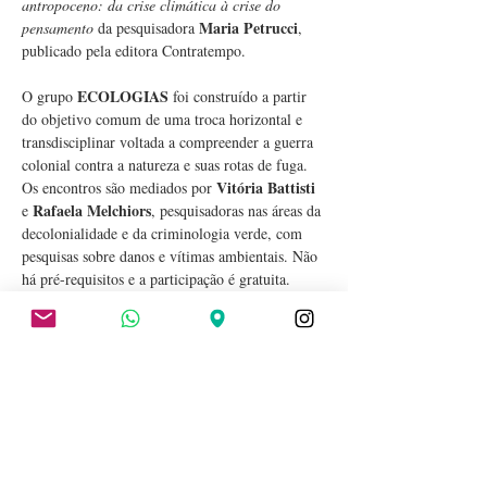
antropoceno: da crise climática à crise do 
Maria Petrucci
pensamento
 da pesquisadora 
, 
publicado pela editora Contratempo.
ECOLOGIAS 
O grupo 
foi construído a partir 
do objetivo comum de uma troca horizontal e 
transdisciplinar voltada a compreender a guerra 
colonial contra a natureza e suas rotas de fuga. 
Vitória Battisti
Os encontros são mediados por 
Rafaela Melchiors
e 
, pesquisadoras nas áreas da 
decolonialidade e da criminologia verde, com 
pesquisas sobre danos e vítimas ambientais. Não 
há pré-requisitos e a participação é gratuita.
Saiba mais sobre o livro:
Em 
O Antropoceno: da crise climática à crise 
Maria Petrucci 
do pensamento
, a pesquisadora 
oferece uma introdução vigorosa a um dos 
conceitos mais debatidos atualmente em várias 
áreas do conhecimento, das humanidades às 
ciências naturais. Época geológica e paradigma…