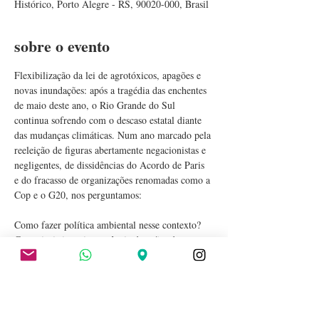
Histórico, Porto Alegre - RS, 90020-000, Brasil
sobre o evento
Flexibilização da lei de agrotóxicos, apagões e 
novas inundações: após a tragédia das enchentes 
de maio deste ano, o Rio Grande do Sul 
continua sofrendo com o descaso estatal diante 
das mudanças climáticas. Num ano marcado pela 
reeleição de figuras abertamente negacionistas e 
negligentes, de dissidências do Acordo de Paris 
e do fracasso de organizações renomadas como a 
Cop e o G20, nos perguntamos:
Como fazer política ambiental nesse contexto? 
Como insistir na importância de ações de 
mitigação da crise? Como seguir sendo 
propositivos frente ao avanço da extrema direita?
Maria Petrucci
A pesquisadora 
, autora do livro 
O Antropoceno: da crise climática à crise do 