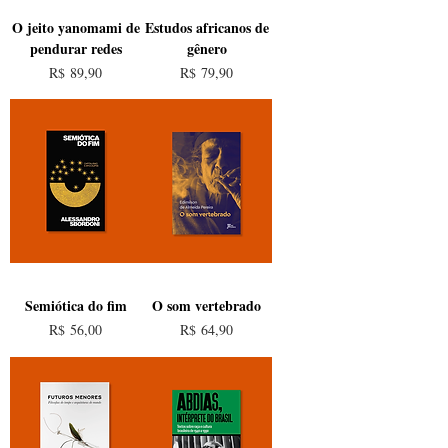
O jeito yanomami de
Estudos africanos de
pendurar redes
gênero
Preço
Preço
R$ 89,90
R$ 79,90
Semiótica do fim
O som vertebrado
Preço
Preço
R$ 56,00
R$ 64,90