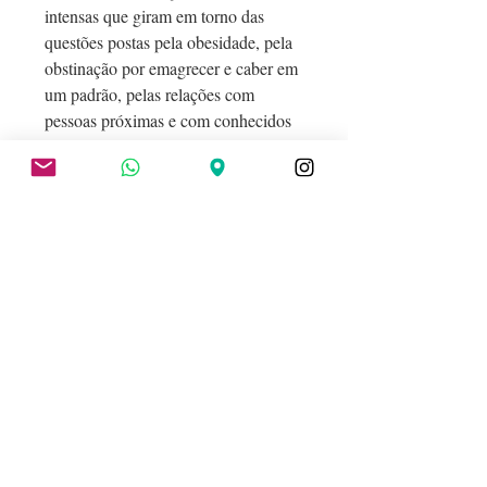
intensas que giram em torno das
questões postas pela obesidade, pela
obstinação por emagrecer e caber em
um padrão, pelas relações com
pessoas próximas e com conhecidos
que, por meio de suas reações
gordofóbicas, têm enorme impacto
sobre a vida da personagem principal.
Por várias semanas, em busca de uma
espécie de solução, decisões serão
tomadas, assim como se aguçará a
percepção dos sentimentos de ódio,
amor e pena em relação ao que é estar
no mundo para essa mulher. Estão
aqui em jogo questões de vida e de
morte que perturbam a protagonista e
nos envolvem como leitores. Camila
Maccari continua afiada em seu texto
próximo da oralidade e das