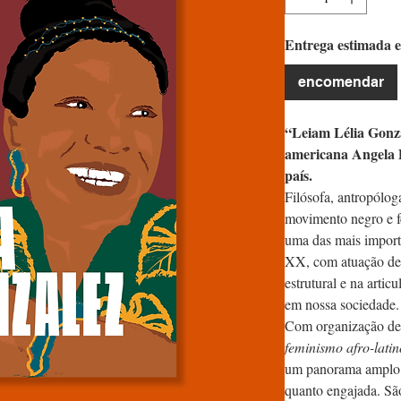
Entrega estimada e
encomendar
“Leiam Lélia Gonza
americana Angela 
país.
Filósofa, antropóloga
movimento negro e fe
uma das mais importa
XX, com atuação dec
estrutural e na artic
em nossa sociedade.
Com organização de
feminismo afro-lati
um panorama amplo d
quanto engajada. Sã