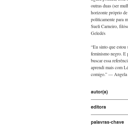
outras duas (ser mul
horizonte próprio de
politicamente para m
Sueli Carneiro, filó
Geledés
“Eu sinto que estou 
feminismo negro. E 
buscar essa referên
aprendi mais com Lé
comigo.” — Angela D
autor(a)
Gonzalez, Lélia
editora
Zahar
palavras-chave