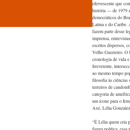
efervescente que co
história — de 1979 
democráticos do Bras
Latina e do Caribe. 
fazem parte desse le
imprensa, entrevistas
escritos dispersos, 
Velho Guerreiro. O l
cronologia de vida e
Irreverente, intersec
ao mesmo tempo popu
filosofia às ciências
terreiros de candom
categoria de amefric
um ícone para o fem
Axé, Lélia Gonzalez
“É Lélia quem cria p
figura política, essa