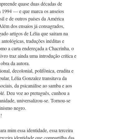
mpreende quase duas décadas de
a 1994 — e que marca os anseios
il e de outros países da América
Além dos ensaios já consagrados,
gado artigos de Lélia que saíram na
 antológicas, traduções inéditas e
como a carta endereçada a Chacrinha, o
ivro traz ainda uma introdução crítica e
 obra da autora.
cional, decolonial, polifônica, erudita e
lar, Lélia Gonzalez transitava da
 sociais, da psicanálise ao samba e aos
blé. Deu voz ao pretuguês, cunhou a
anidade, universalizou-se. Tornou-se
inismo negro.
!
ara mim essa identidade, essa terceira
 terceira identidade que compartilha das